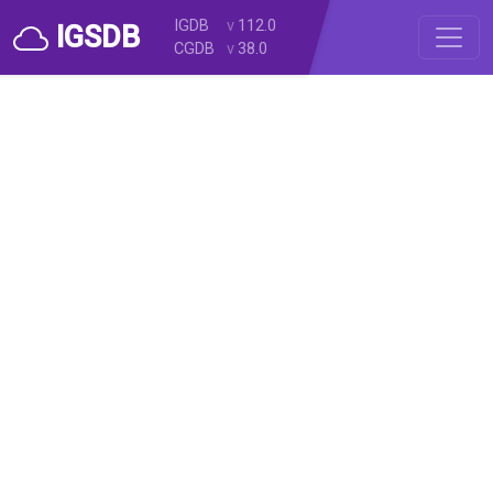
IGDB
v
112.0
IGSDB
CGDB
v
38.0